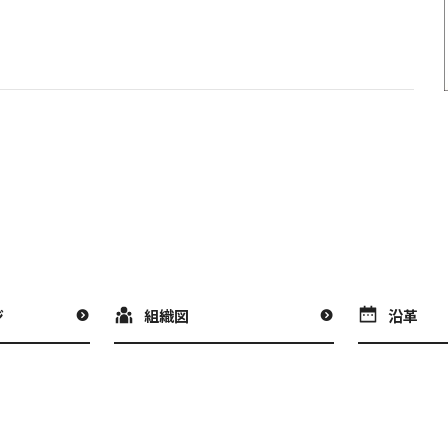
ジ
組織図
沿革