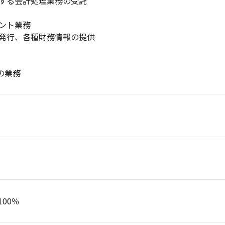
関する会計処理業務の受託
タント業務
の発行、各種財務情報の提供
の業務
00％